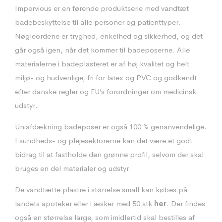
Impervious er en førende produktserie med vandtæt
badebeskyttelse til alle personer og patienttyper.
Nøgleordene er tryghed, enkelhed og sikkerhed, og det
går også igen, når det kommer til badeposerne. Alle
materialerne i badeplasteret er af høj kvalitet og helt
miljø- og hudvenlige, fri for latex og PVC og godkendt
efter danske regler og EU’s forordninger om medicinsk
udstyr.
Uniafdækning badeposer er også 100 % genanvendelige.
I sundheds- og plejesektorerne kan det være et godt
bidrag til at fastholde den grønne profil, selvom der skal
bruges en del materialer og udstyr.
De vandtætte plastre i størrelse small kan købes på
landets apoteker eller i æsker med 50 stk
her
. Der findes
også en
størrelse large
, som imidlertid skal bestilles af